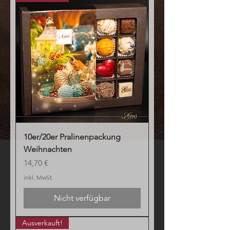
10er/20er Pralinenpackung
Weihnachten
Preis
14,70 €
inkl. MwSt.
Nicht verfügbar
Ausverkauft!