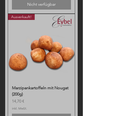
Nicht verfügbar
Ausverkauft!
Marzipankartoffeln mit Nougat
(200g)
Preis
14,70 €
inkl. MwSt.