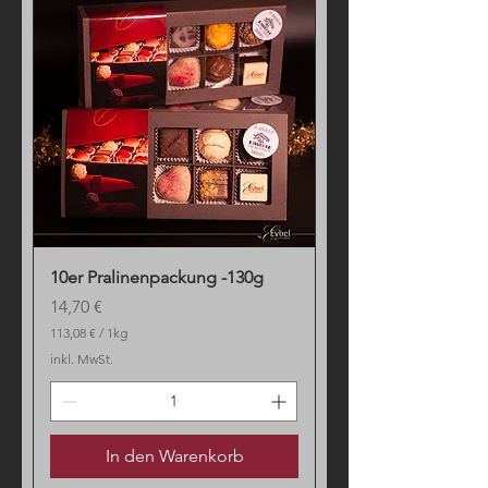
10er Pralinenpackung -130g
Preis
14,70 €
113,08 €
/
1kg
1
inkl. MwSt.
1
3
,
0
8
In den Warenkorb
€