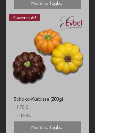
Nicht verfügbar
Ausverkauft!
Schoko-Kürbisse (200g)
Preis
11,70 €
inkl. MwSt.
Nicht verfügbar