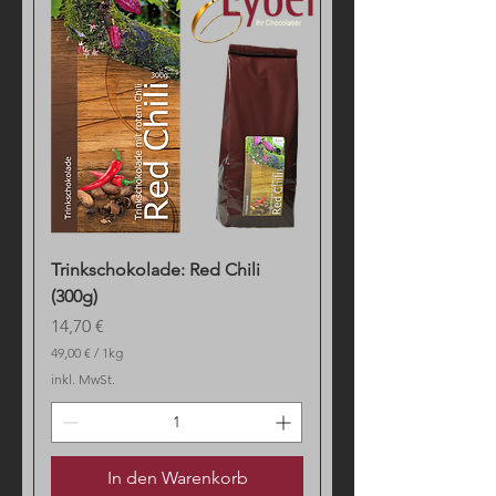
Trinkschokolade: Red Chili
(300g)
Preis
14,70 €
49,00 €
/
1kg
4
inkl. MwSt.
9
,
0
0
In den Warenkorb
€
p