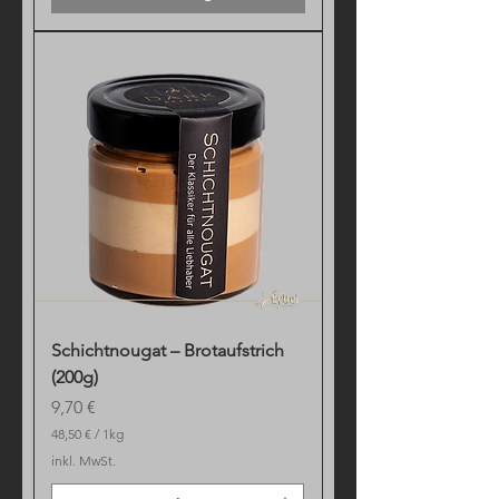
Schichtnougat – Brotaufstrich
(200g)
Preis
9,70 €
48,50 €
/
1kg
4
inkl. MwSt.
8
,