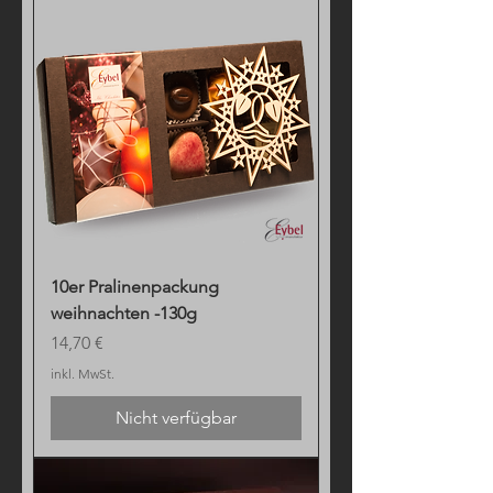
10er Pralinenpackung
weihnachten -130g
Preis
14,70 €
inkl. MwSt.
Nicht verfügbar