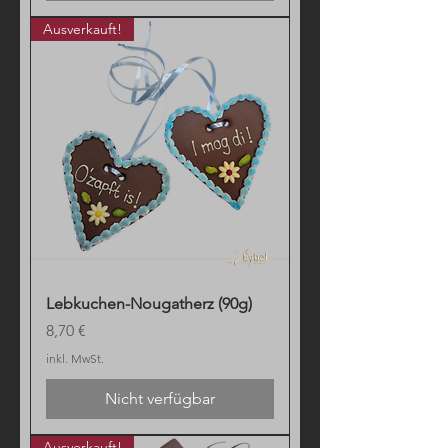
Ausverkauft!
Lebkuchen-Nougatherz (90g)
Preis
8,70 €
inkl. MwSt.
Nicht verfügbar
Ausverkauft!