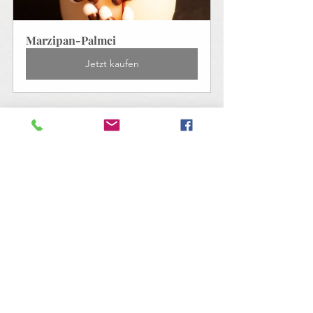
Marzipan-Palmei
Jetzt kaufen
Tags:
Wissenswertes
Geschenkideen
Spezialitäten
Ostern
Eybel
Geschenkideen