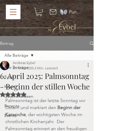
Punkte ansehen
Beitrag
Alle Beiträge
Andreas Eybel
Alle Beiträge
31. März 2025
2 Min. Lesezeit
6. April 2025: Palmsonntag
Eybel
- Beginn der stillen Woche
Kakao
Mit NaN von 5 Sternen bewertet.
Geschenkideen
Palmsonntag ist der letzte Sonntag vor 
Rezepte
Ostern und markiert den 
Beginn der 
Karwoche
, der 
wichtigsten Woche im 
Events
christlichen Kirchenjahr.  Der 
Palmsonntag erinnert an den freudigen 