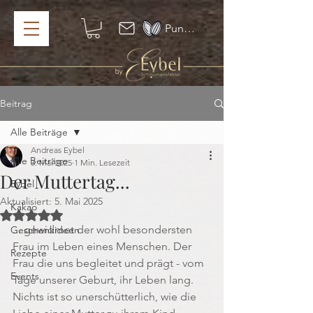
Punkte ansehen
Beitrag
Alle Beiträge
Andreas Eybel
Alle Beiträge
3. Mai 2025
1 Min. Lesezeit
Der Muttertag...
Eybel
Aktualisiert:
5. Mai 2025
Kakao
Mit NaN von 5 Sternen bewertet.
... gewidmet der wohl besondersten 
Geschenkideen
Frau im Leben eines Menschen. Der 
Rezepte
Frau die uns begleitet und prägt - vom 
Events
Tage unserer Geburt, ihr Leben lang. 
Nichts ist so unerschütterlich, wie die 