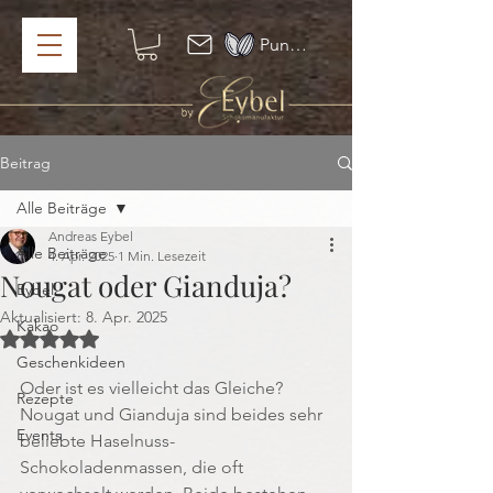
Punkte ansehen
Beitrag
Alle Beiträge
Andreas Eybel
Alle Beiträge
4. Apr. 2025
1 Min. Lesezeit
Nougat oder Gianduja?
Eybel
Aktualisiert:
8. Apr. 2025
Kakao
Mit NaN von 5 Sternen bewertet.
Geschenkideen
Oder ist es vielleicht das Gleiche? 
Rezepte
Nougat und Gianduja sind beides sehr 
Events
beliebte Haselnuss-
Schokoladenmassen, die oft 