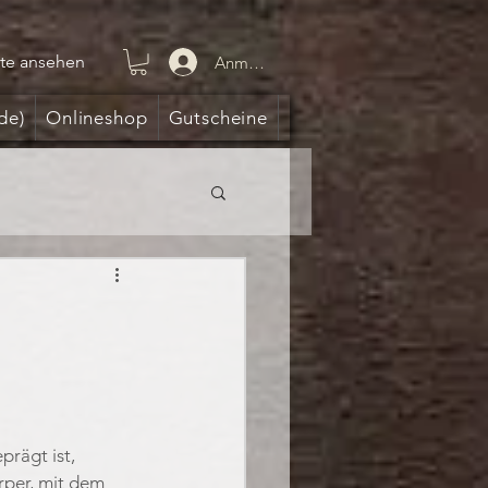
te ansehen
Anmelden
de)
Onlineshop
Gutscheine
rägt ist, 
per, mit dem 