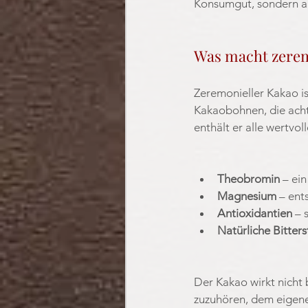
Konsumgut, sondern al
Was macht zerem
Zeremonieller Kakao is
Kakaobohnen, die acht
enthält er alle wertvo
Theobromin
 – ei
Magnesium 
– ent
Antioxidantien
 – 
Natürliche Bitters
Der Kakao wirkt nicht 
zuzuhören, dem eigene