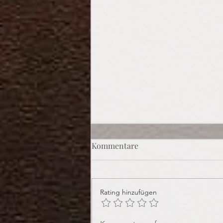
Kommentare
Rating hinzufügen
Praline des Monats: