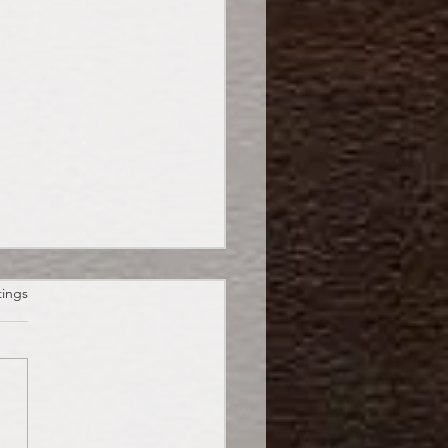
et.
tings
oween: Süßes oder