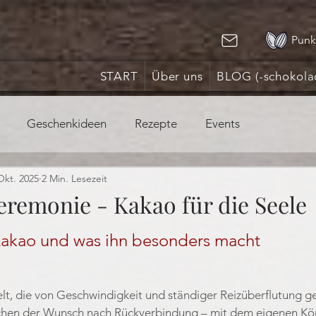
Punk
START
Über uns
BLOG (-schokola
Geschenkideen
Rezepte
Events
Okt. 2025
2 Min. Lesezeit
remonie - Kakao für die Seele
nen bewertet.
Kakao und was ihn besonders macht
lt, die von Geschwindigkeit und ständiger Reizüberflutung gep
chen der Wunsch nach Rückverbindung – mit dem eigenen Kör