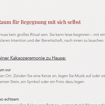
Raum für Begegnung mit sich selbst
ss kein großes Ritual sein. Sie kann leise beginnen – mit ein
aren Intention und der Bereitschaft, nach innen zu lauschen.
einer Kakaozeremonie zu Hause:
aum vor
n Ort. Zünden Sie eine Kerze an, legen Sie Musik auf oder sitze
 einen Stein, ein Symbol oder ein Foto dazu legen.
kao achtsam
 zeremoniellen Kakao pro Portion, vermengt mit Wasser oder 