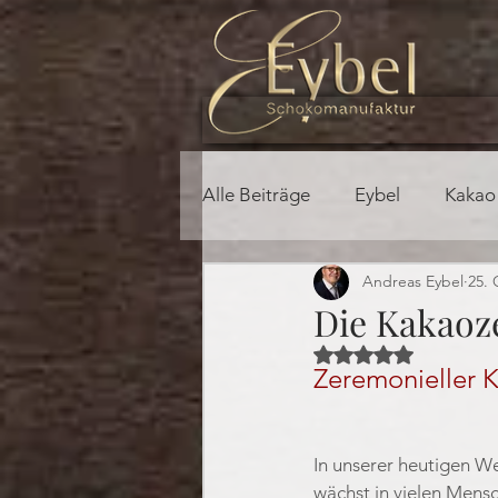
Alle Beiträge
Eybel
Kakao
Andreas Eybel
25. 
Die Kakaoze
Mit NaN von 5 Ster
Zeremonieller 
In unserer heutigen We
wächst in vielen Mens