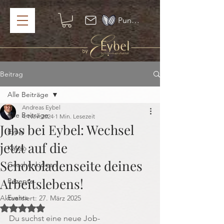
Punkte ansehen
Beitrag
Alle Beiträge
Andreas Eybel
Alle Beiträge
4. Nov. 2024
1 Min. Lesezeit
Jobs bei Eybel: Wechsel
Eybel
jetzt auf die
Kakao
Schokoladenseite deines
Geschenkideen
Arbeitslebens!
Rezepte
Events
Aktualisiert:
27. März 2025
Mit NaN von 5 Sternen bewertet.
Du suchst eine neue Job-