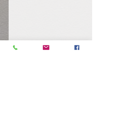
Kommentare
0.0 / 5 (0)
Patisserie by Eybel