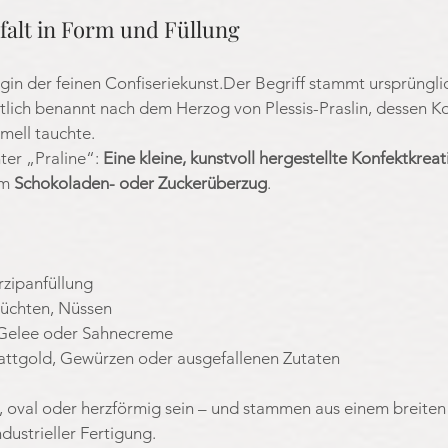
lfalt in Form und Füllung
nigin der feinen Confiseriekunst.Der Begriff stammt ursprüngl
tlich benannt nach dem Herzog von Plessis-Praslin, dessen K
mell tauchte.
er „Praline“: 
Eine kleine, kunstvoll hergestellte Konfektkreat
m 
Schokoladen- oder Zuckerüberzug
.
zipanfüllung
rüchten, Nüssen
 Gelee oder Sahnecreme
Blattgold, Gewürzen oder ausgefallenen Zutaten
d, oval oder herzförmig sein – und stammen aus einem breite
dustrieller Fertigung.