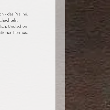
 - das Praliné. 
chachteln. 
lich. Und schon 
ationen herraus. 