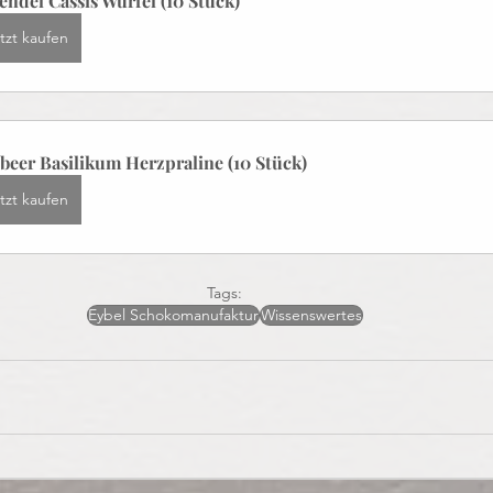
endel Cassis Würfel (10 Stück)
tzt kaufen
beer Basilikum Herzpraline (10 Stück)
tzt kaufen
Tags:
Eybel Schokomanufaktur
Wissenswertes