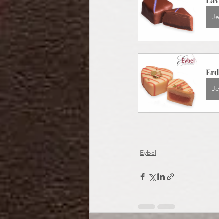
Lav
Je
Erd
Je
Eybel