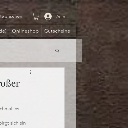
te ansehen
Anmelden
de)
Onlineshop
Gutscheine
roßer
chmal ins 
rgt sich ein 