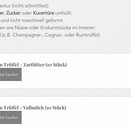
xtur (nicht schnittfest)
er
, 
Zucker
 oder 
Kuvertüre
 umhüllt
 und nicht maschinell geformt
ten wie Nüsse oder Krokantstücke im Inneren
l (z. B. Champagner-, Cognac- oder Rumtrüffel)
 Trüffel - Zartbitter (10 Stück)
tzt kaufen
 Trüffel - Vollmilch (10 Stück)
tzt kaufen