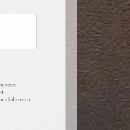
rhundert 
lt.
 aus Sahne und 