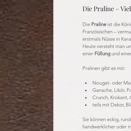
Die Praline – Vie
Die 
Praline
 ist die Kö
Französischen – vermu
erstmals Nüsse in Kara
Heute versteht man unt
einer 
Füllung
 und eine
Pralinen gibt es mit:
Nougat- oder Mar
Ganache, Likör, F
Crunch, Krokant,
teils mit Dekor, 
Sie können eckig, run
handwerklicher oder in