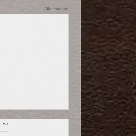
Alle ansehen
et.
tings