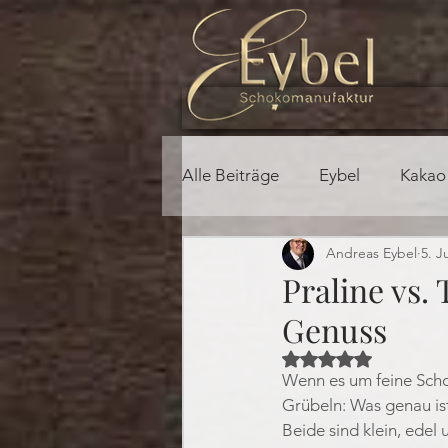
Alle Beiträge
Eybel
Kakao
Andreas Eybel
5. J
Praline vs.
Genuss
Mit NaN von 5 Ster
Wenn es um feine Scho
Grübeln: Was genau ist
Beide sind klein, edel