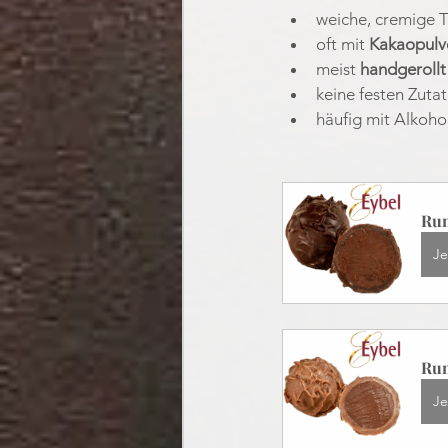
weiche, cremige Te
oft mit 
Kakaopulv
meist 
handgerollt
keine festen Zuta
häufig mit Alkoho
Rum
Je
Rum
Je