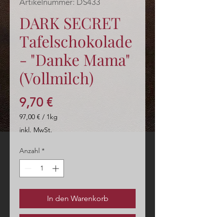
Artikelnummer: DS433
DARK SECRET
Tafelschokolade
- "Danke Mama"
(Vollmilch)
Preis
9,70 €
97,00 €
/
1kg
97,00 €
inkl. MwSt.
pro
1
Anzahl
*
Kilogramm
In den Warenkorb