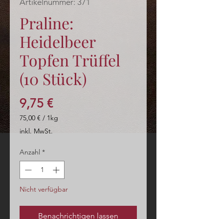
Artikelnummer: 371
Praline:
Heidelbeer
Topfen Trüffel
(10 Stück)
Preis
9,75 €
75,00 €
/
1kg
75,00 €
inkl. MwSt.
pro
1
Anzahl
*
Kilogramm
Nicht verfügbar
Benachrichtigen lassen