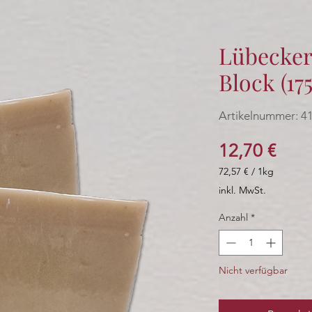
Lübecker
Block (17
Artikelnummer: 4
Prei
12,70 €
72,57 €
/
1kg
72,57 €
inkl. MwSt.
pro
1
Anzahl
*
Kilogramm
Nicht verfügbar