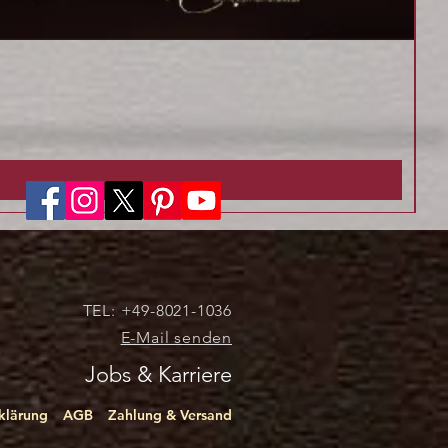
Pr
Pre
9,7
75,
7
ink
5
,
0
0
€
p
r
o
1
K
TEL: +49-8021-1036
i
E-Mail senden
l
o
Jobs & Karriere
g
r
a
klärung
AGB
Zahlung & Versand
m
m