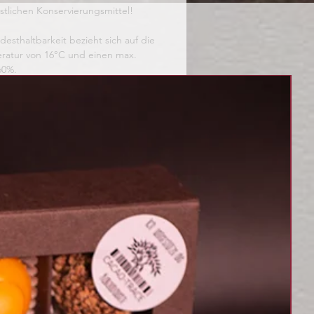
stlichen Konservierungsmittel!
sthaltbarkeit bezieht sich auf die
ratur von 16°C und einen max.
60%.
kann sich das MHD stark