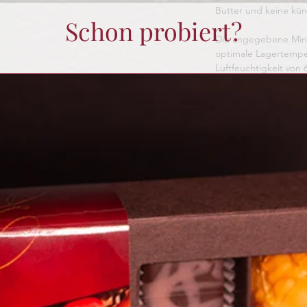
Butter und keine kün
Schon probiert?
Die angegebene Minde
optimale Lagertempe
Luftfeuchtigkeit von 
Bei Nichteinhaltung 
reduzieren.
Noch keine Bewertungen vorhanden
Jetzt die erste Bewertung abgeben.
Bewertung abgeben