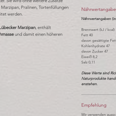
r. Sie wird ohne weitere Zusätze
 Marzipan, Pralinen, Tortenfüllungen
Nährwertangab
itet werden.
Nährwertangaben (in
Lübecker Marzipan
, enthält
Brennwert (kJ / kcal)
ohmasse
und damit einen höheren
Fett 40
davon gesättigte Fet
Kohlenhydrate 47
davon Zucker 47
Eiweiß 8,2
Salz 0,11
Diese Werte sind Ric
Naturprodukte hand
enstehen.
Empfehlung
Wir verwenden aussch