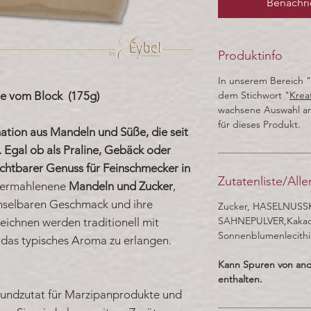
Benachri
Produktinfo
In unserem Bereich "
e vom Block (175g)
dem Stichwort "
Krea
wachsene Auswahl an
für dieses Produkt.
ation aus Mandeln und Süße, die seit
 Egal ob als Praline, Gebäck oder
zichtbarer Genuss für Feinschmecker in
Zutatenliste/All
vermahlenene
Mandeln und Zucker
,
chselbaren Geschmack und ihre
Zucker, HASELNUSS
SAHNEPULVER,Kakaob
eichnen werden traditionell mit
Sonnenblumenlecithi
 das typisches Aroma zu erlangen.
Kann Spuren von and
enthalten.
rundzutat für Marzipanprodukte und