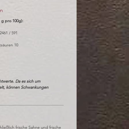
en
 g pro 100g):
 2461 / 591
tsäuren 10
htwerte. Da es sich um
elt, können Schwankungen
ließlich frische Sahne und frische