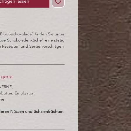
chtigen lassen
Blog(-schokolade
" finden Sie unter
tive Schokoladenküche
" eine stetig
 Rezepten und Serviervorschlägen
ergene
KERNE,
utter, Emulgator:
ne.
eren Nüssen und Schalenfrüchten