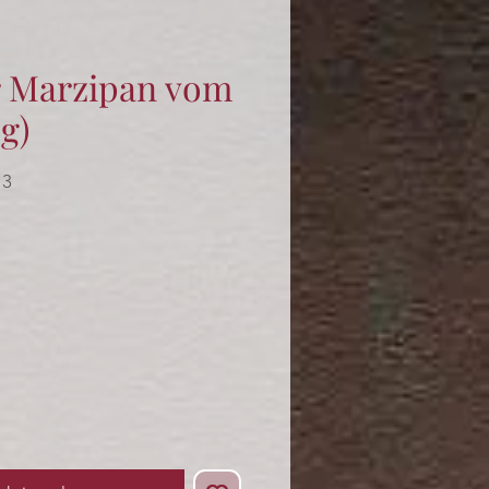
 Marzipan vom
5g)
13
s