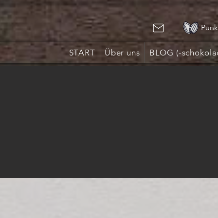
Punk
START
Über uns
BLOG (-schokola