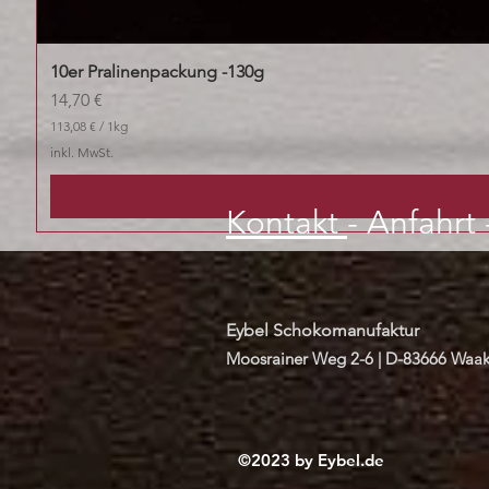
10er Pralinenpackung -130g
Preis
14,70 €
113,08 €
/
1kg
1
inkl. MwSt.
1
3
,
Kontakt
-
Anfahrt
0
8
€
p
r
o
Eybel Schokomanufaktur
1
K
Moosrainer Weg 2-6 |
D-83666 Waak
i
l
o
g
r
a
©2023 by Eybel.de
m