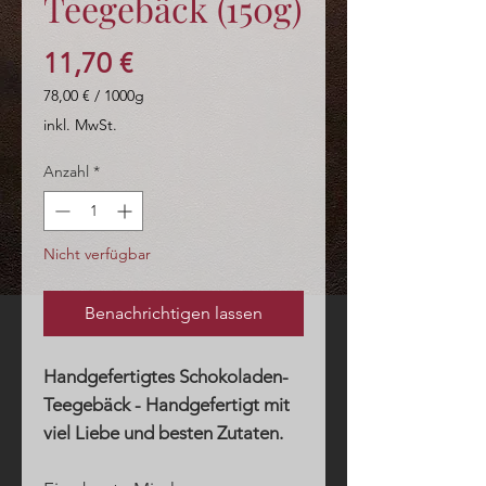
Teegebäck (150g)
Preis
11,70 €
78,00 €
/
1000g
78,00 €
inkl. MwSt.
pro
1000
Anzahl
*
Gramm
Nicht verfügbar
Benachrichtigen lassen
Handgefertigtes Schokoladen-
Teegebäck - Handgefertigt mit
viel Liebe und besten Zutaten.