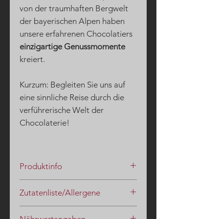
von der traumhaften Bergwelt
der bayerischen Alpen haben
unsere erfahrenen Chocolatiers
einzigartige Genussmomente
kreiert.
Kurzum: Begleiten Sie uns auf
eine sinnliche Reise durch die
verführerische Welt der
Chocolaterie!
Produktinfo
Der zart mit Bourbon Whisky
Zutatenliste/Allergene
abgeschmeckte weiße Trüffel wird
von einer
leicht gezuckerten
Zucker, SAHNE, Kakaobutter,
Zartbitterhülle
umschlossen.