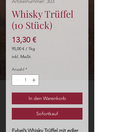
Artikelnummer: 303
Whisky Trüffel
(10 Stück)
Preis
13,30 €
95,00 €
/
1kg
95,00 €
inkl. MwSt.
pro
1
Anzahl
*
Kilogramm
In den Warenkorb
Sofortkauf
Eybel’s Whisky Trüffel mit edler