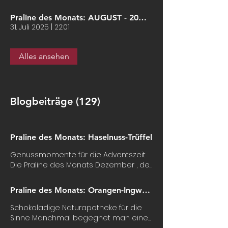
Praline des Monats: AUGUST - 20% Rabatt
31. Juli 2025
|
22:01
Alles ansehen
Blogbeiträge (129)
Praline des Monats: Haselnuss-Trüffel
Genussmomente für die Adventszeit
Die Praline des Monats Dezember , der
Eybel Haselnuss-Trüffelpraline ,
verkörpert den unverwechselbaren
Praline des Monats: Orangen-Ingwer-Trüffelpraline
Geschmack der Adventszeit:
aromatische Haselnüsse, zarte
Schokoladige Naturapotheke für die
Trüffelmasse aus weißer Kuvertüre und
Sinne Manchmal begegnet man einer
ein Hauch feinen Haselnussgeists