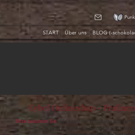
Punk
START
Über uns
BLOG (-schokola
Eybel Onlineshop - Praline
Bitte beachten Sie
: Alle bestellten Produkte werden fü
kann eine Lieferzeit von bis zu 5 Werk
Herzlichen Dank für Ihr Verst