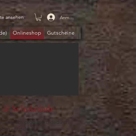
te ansehen
Anmelden
de)
Onlineshop
Gutscheine
n & Schokolade
r Sie frisch produziert, dadurch
tagen entstehen.
ändnis.