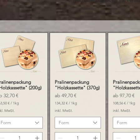
ralinenpackung
Pralinenpackung
Pralinenpac
Schnellansicht
Schnellansicht
Schnellan
Holzkassette" (200g)
"Holzkassette" (370g)
"Holzkassett
ale-Preis
Sale-Preis
Sale-Preis
ab
32,70 €
ab
49,70 €
ab
97,70 €
3,50 €
/
1kg
134,32 €
/
1kg
108,56 €
/
1kg
1
1
kl. MwSt.
inkl. MwSt.
inkl. MwSt.
3
0
4
8
Form
Form
Form
,
,
3
5
2
6