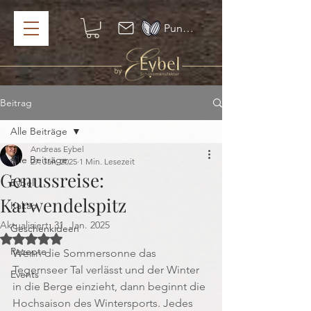
Punkte ansehen
Beitrag
Alle Beiträge
Andreas Eybel
Alle Beiträge
27. Jan. 2025
1 Min. Lesezeit
Genussreise:
Eybel
Karwendelspitz
Kakao
Aktualisiert:
31. Jan. 2025
Geschenkideen
Mit NaN von 5 Sternen bewertet.
Rezepte
Wenn die Sommersonne das 
Tegernseer Tal verlässt und der Winter 
Events
in die Berge einzieht, dann beginnt die 
Hochsaison des Wintersports. Jedes 