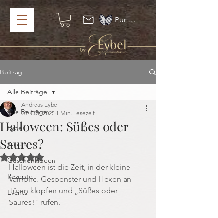
Punkte ansehen
Beitrag
Alle Beiträge
Andreas Eybel
Alle Beiträge
28. Okt. 2025
1 Min. Lesezeit
Halloween: Süßes oder
Eybel
Saures?
Kakao
Mit NaN von 5 Sternen bewertet.
Geschenkideen
Halloween ist die Zeit, in der kleine 
Rezepte
Vampire, Gespenster und Hexen an 
Türen klopfen und „Süßes oder 
Events
Saures!“ rufen.