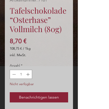
Artikelnummer: 7161
Tafelschokolade
“Osterhase”
Vollmilch (80g)
Preis
8,70 €
108,75 €
/
1kg
108,75 €
inkl. MwSt.
pro
1
Anzahl
*
Kilogramm
Nicht verfügbar
Benachrichtigen lassen