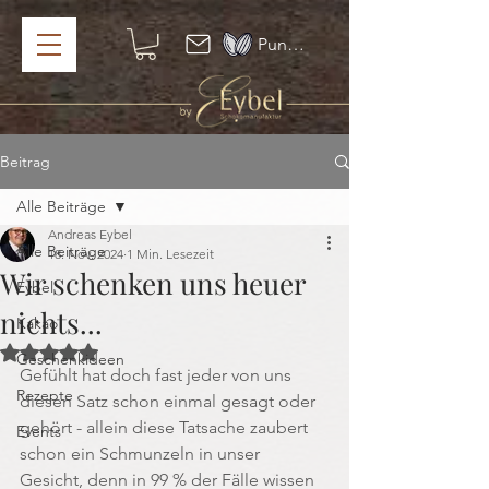
Punkte ansehen
Beitrag
Alle Beiträge
Andreas Eybel
Alle Beiträge
18. Nov. 2024
1 Min. Lesezeit
Wir schenken uns heuer
Eybel
nichts...
Kakao
Mit NaN von 5 Sternen bewertet.
Geschenkideen
Gefühlt hat doch fast jeder von uns 
Rezepte
diesen Satz schon einmal gesagt oder 
gehört - allein diese Tatsache zaubert 
Events
schon ein Schmunzeln in unser 
Gesicht, denn in 99 % der Fälle wissen 