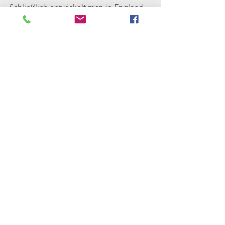
Schließlich entwickelt man in England 
erste 
mechanisierte Methoden zur 
Kakaoverarbeitung
, was zusammen mit 
dem Umstand fallender Rohstoffpreise 
die Schokolade ca. 1850 endlich auch 
für die Arbeiterklasse zugänglich 
macht. Und eine weitere Innovation aus 
der Schweiz revolutioniert die 
Schokoladenwelt - die 
Tafelschokolade!
Doch dazu mehr in 
"Zeitreise durch die 
Welt des Kakao - Teil 3"
... (folgt in 
Kürze).