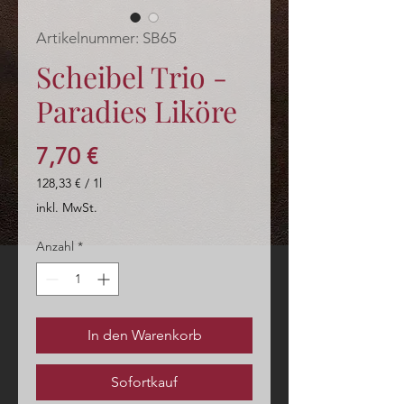
Artikelnummer: SB65
Scheibel Trio -
Paradies Liköre
Preis
7,70 €
128,33 €
/
1l
128,33 €
inkl. MwSt.
pro
1
Anzahl
*
Liter
In den Warenkorb
Sofortkauf