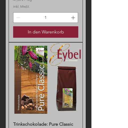
4
inkl. MwSt.
9
,
0
0
In den Warenkorb
€
p
r
o
1
K
i
l
o
g
r
a
m
m
Trinkschokolade: Pure Classic