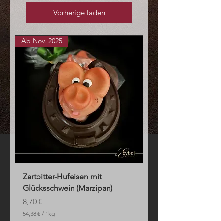
Vorherige laden
Ab Nov. 2025
Zartbitter-Hufeisen mit
Glücksschwein (Marzipan)
Preis
8,70 €
54,38 €
/
1kg