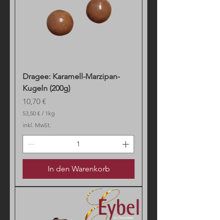
Dragee: Karamell-Marzipan-
Kugeln (200g)
Preis
10,70 €
53,50 €
/
1kg
5
inkl. MwSt.
3
,
5
0
In den Warenkorb
€
p
r
o
1
K
i