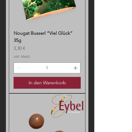
m
Nougat Busserl “Viel Glück”
35g
Preis
3,30 €
inkl. MwSt.
In den Warenkorb