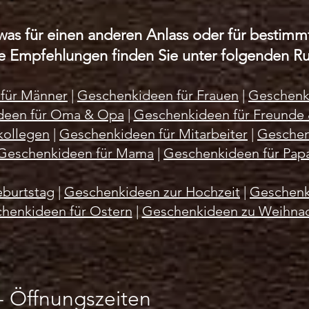
r
r
a
a
was für einen anderen Anlass oder für besti
m
m
m
m
e Empfehlungen finden Sie unter folgenden Ru
für Männer
|
Geschenkideen für Frauen
|
Geschenki
deen für Oma & Opa
|
Geschenkideen für Freunde
kollegen
|
Geschenkideen für Mitarbeiter
|
Geschen
Geschenkideen für Mama
|
Geschenkideen für Pap
burtstag
|
Geschenkideen zur Hochzeit
|
Geschenk
henkideen für Ostern
|
Geschenkideen zu Weihna
-
Öffnungszeiten