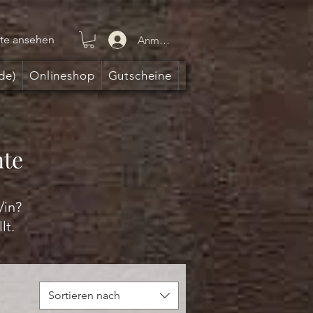
te ansehen
Anmelden
de)
Onlineshop
Gutscheine
nte
/in?
lt.
Sortieren nach