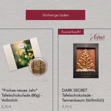
Vorherige laden
Ausverkauft!
“Frohes neues Jahr”
Schnellansicht
DARK SECRET
Schnellansicht
Tafelschokolade (80g) -
Tafelschokolade -
Vollmilch
Tannenbaum (Vollmilch)
Preis
Preis
8,70 €
9,70 €