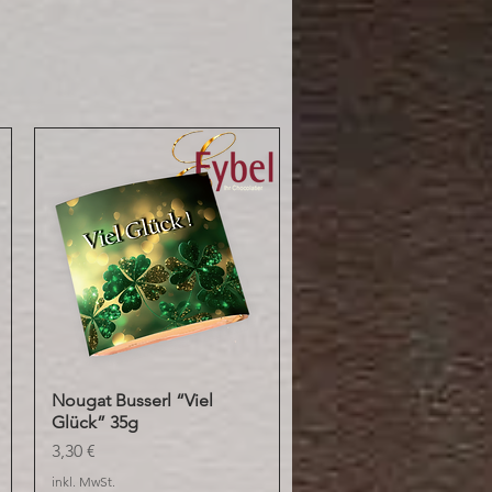
Nougat Busserl “Viel
Schnellansicht
Glück” 35g
Preis
3,30 €
inkl. MwSt.