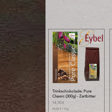
Trinkschokolade: Pure
Schnellansicht
Classic (300g) - Zartbitter
Preis
14,70 €
49,00 €
/
1kg