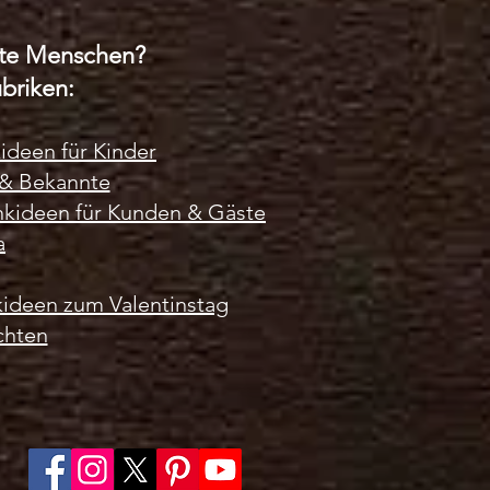
a
m
mmte Menschen?
m
briken:
deen für Kinder
 & Bekannte
kideen für Kunden & Gäste
a
ideen zum Valentinstag
chten