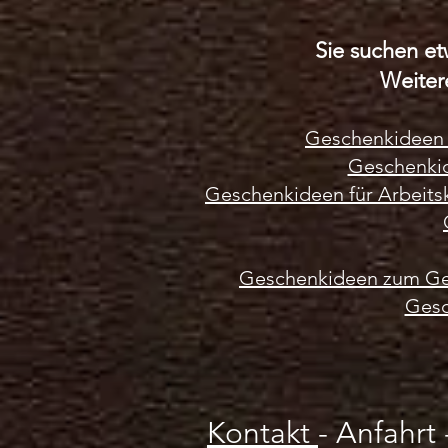
r
a
m
Sie suchen et
m
Weiter
Geschenkideen 
Geschenki
Geschenkideen für Arbeits
Geschenkideen zum Ge
Gesc
Kontakt
-
Anfahrt