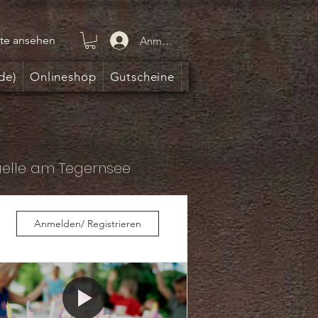
te ansehen
Anmelden
de)
Onlineshop
Gutscheine
uelle am Tegernsee
Anmelden/ Registrieren