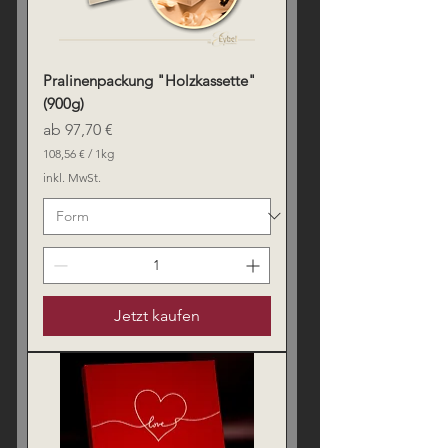
Pralinenpackung "Holzkassette"
(900g)
Sale-Preis
ab
97,70 €
108,56 €
/
1kg
1
inkl. MwSt.
0
8
,
5
6
€
p
r
Jetzt kaufen
o
1
K
i
l
o
g
r