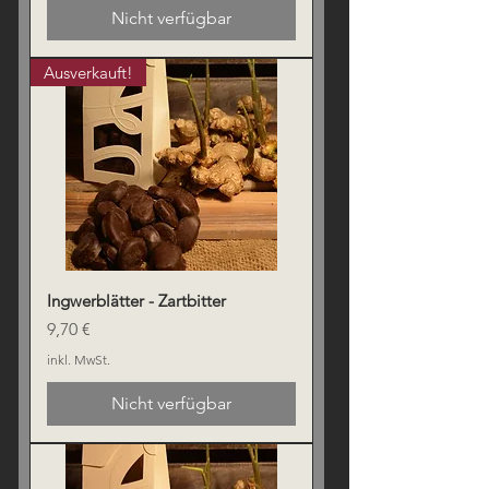
Nicht verfügbar
Ausverkauft!
Ingwerblätter - Zartbitter
Preis
9,70 €
inkl. MwSt.
Nicht verfügbar