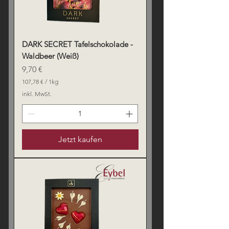
DARK SECRET Tafelschokolade -
Waldbeer (Weiß)
Preis
9,70 €
107,78 €
/
1kg
1
inkl. MwSt.
0
7
,
7
8
Jetzt kaufen
€
p
r
o
1
K
i
l
o
g
r