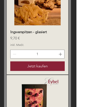
Ingwerspitzen - glasiert
Preis
9,70 €
inkl. MwSt.
Jetzt kaufen