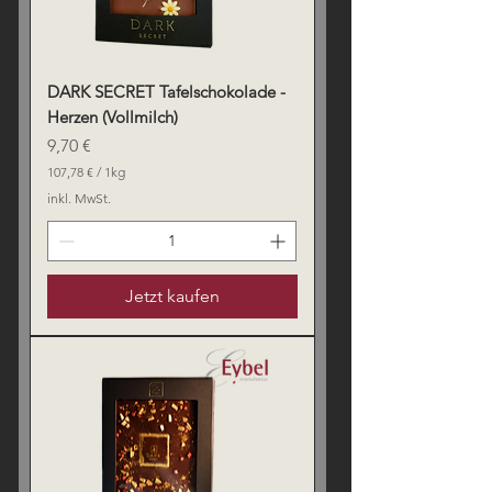
a
m
m
DARK SECRET Tafelschokolade -
Herzen (Vollmilch)
Preis
9,70 €
107,78 €
/
1kg
1
inkl. MwSt.
0
7
,
7
8
Jetzt kaufen
€
p
r
o
1
K
i
l
o
g
r