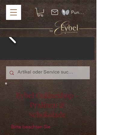
Punkte ansehen
Eybel Onlineshop -
Pralinen &
Schokolade
Bitte beachten Sie
: Alle bestellten
Produkte werden für Sie frisch