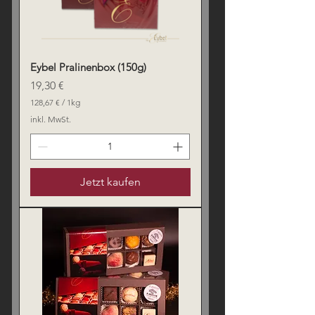
r
a
m
m
Eybel Pralinenbox (150g)
Preis
19,30 €
128,67 €
/
1kg
1
inkl. MwSt.
2
8
,
6
7
Jetzt kaufen
€
p
r
o
1
K
i
l
o
g
r