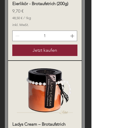
Eierlikör - Brotaufstrich (200g)
Preis
9,70 €
48,50 €
/
1kg
4
inkl. MwSt.
8
,
5
0
Jetzt kaufen
€
p
r
o
1
K
i
l
o
g
r
a
m
m
Ladys Cream – Brotaufstrich