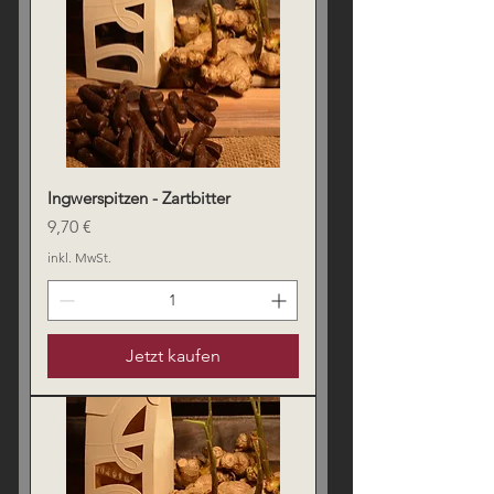
Ingwerspitzen - Zartbitter
Preis
9,70 €
inkl. MwSt.
Jetzt kaufen