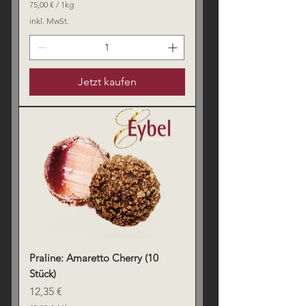
75,00 €
/
1kg
7
inkl. MwSt.
5
,
0
0
Jetzt kaufen
€
p
r
o
1
K
i
l
o
g
r
a
m
m
Praline: Amaretto Cherry (10
Stück)
Preis
12,35 €